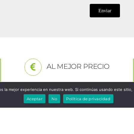
AL MEJOR PRECIO
 la mejor experiencia en nuestra web. Si continúas usando este sitio,
Aceptar
No
Política de privacidad
ATENCION AL CLIENTE
usivos puntos de venta de Cooking Rak en Valencia, son