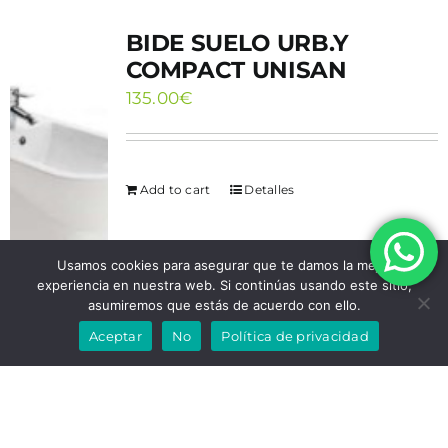
BIDE SUELO URB.Y
COMPACT UNISAN
135.00
€
Add to cart
Detalles
Usamos cookies para asegurar que te damos la mejor
experiencia en nuestra web. Si continúas usando este sitio,
asumiremos que estás de acuerdo con ello.
Aceptar
No
Política de privacidad
1
2
…
5
Siguiente