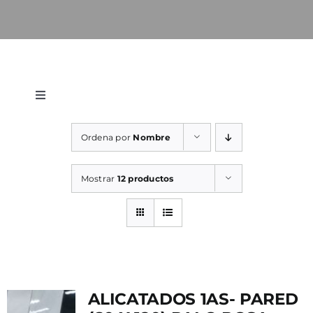
Toggle
Navigation
WooCommerce Cart
Ordena por
Nombre
WooCommerce My Account
Mostrar
12 productos
ALICATADOS 1AS- PARED