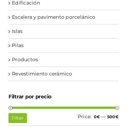
Edificación
Escalera y pavimento porcelánico
Islas
Pilas
Productos
Revestimiento cerámico
Filtrar por precio
Price:
—
Mi
Ma
0€
500€
Filter
pri
pri