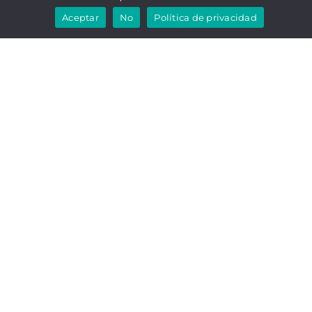
Aceptar
No
Política de privacidad
CONSIGUE TU
ENCIMERA DE
COCINA AL MEJOR
PRECIO