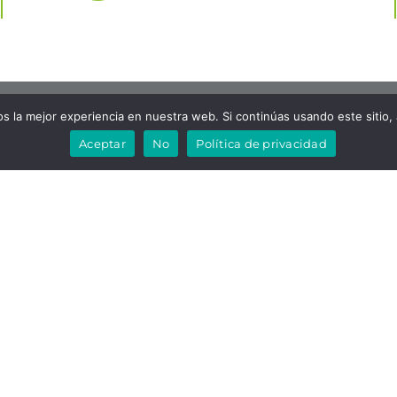
ATENCION AL CLIENTE
 la mejor experiencia en nuestra web. Si continúas usando este sitio,
Aceptar
No
Política de privacidad
usivos puntos de venta de Cooking Rak en Valencia, son
 (Autovía A3 Aldaya – Junto C.C Bonaire – C/ Lepanto Nº 4
i RACKCERAMICS.COM, ni COOKINGRAK, mantienen relaci
empresa vinculada al P.I. de Náquera (Valencia).
NU
AVISOS LEGALES
Política de privacidad