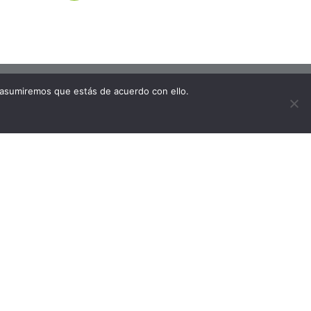
 asumiremos que estás de acuerdo con ello.
 PORCELAGRES HOGAR
7, Valencia)
óñn con ninguna
CONTACTO
C.C.Bonaire. C/ Lepanto