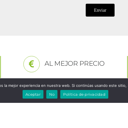
AL MEJOR PRECIO
 la mejor experiencia en nuestra web. Si continúas usando este sitio,
Aceptar
No
Política de privacidad
ATENCION AL CLIENTE
usivos puntos de venta de Cooking Rak en Valencia, son