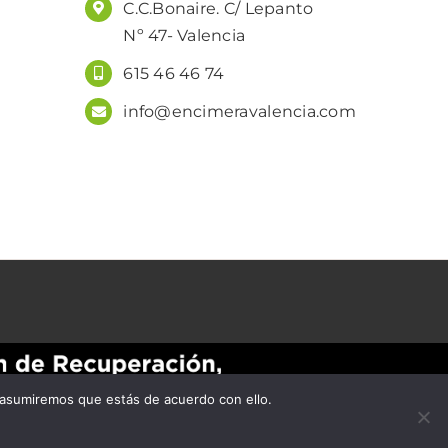
C.C.Bonaire. C/ Lepanto
Nº 47- Valencia
615 46 46 74
info@encimeravalencia.com
 asumiremos que estás de acuerdo con ello.