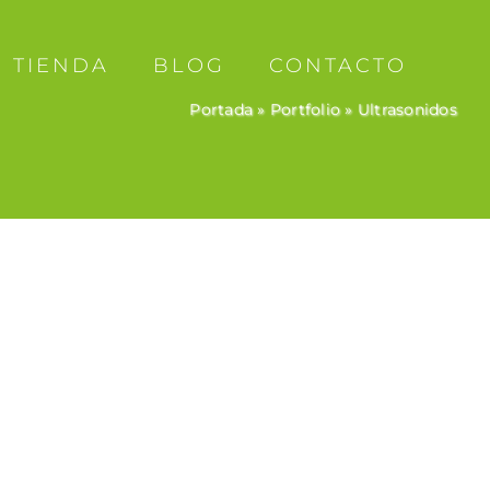
TIENDA
BLOG
CONTACTO
Portada
»
Portfolio
»
Ultrasonidos