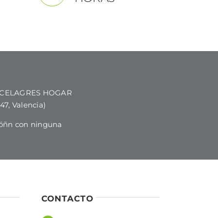
 PORCELAGRES HOGAR
7, Valencia)
óñn con ninguna
CONTACTO