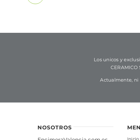
Los unicos y excl
CERAMICO SL
Actualmente, n
NOSOTROS
ME
Inicio
EncimeraValencia.com es