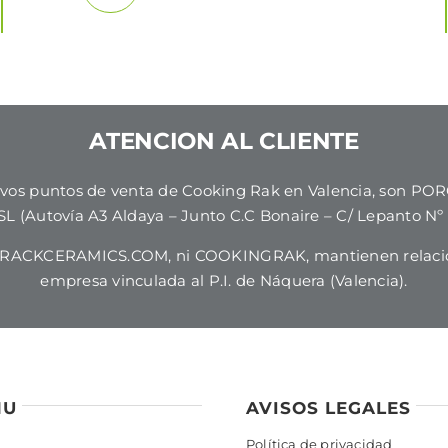
ATENCION AL CLIENTE
usivos puntos de venta de Cooking Rak en Valencia, son
 (Autovía A3 Aldaya – Junto C.C Bonaire – C/ Lepanto Nº 4
i RACKCERAMICS.COM, ni COOKINGRAK, mantienen relaci
empresa vinculada al P.I. de Náquera (Valencia).
NU
AVISOS LEGALES
Política de privacidad