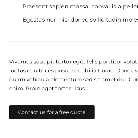
Praesent sapien massa, convallis a pell
Egestas non nisi donec sollicitudin moles
Vivamus suscipit tortor eget felis porttitor vol
luctus et ultrices posuere cubilia Curae; Donec 
quam vehicula elementum sed sit amet dui. Curab
enim. Proin eget tortor risus.
Contact us for a free quote