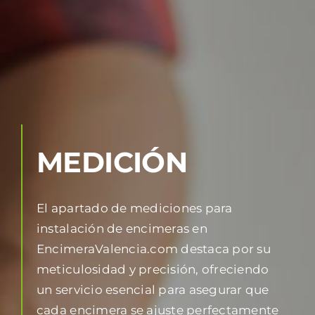
MEDICIÓN
El apartado de mediciones para
instalación de encimeras en
EncimeraValencia.com destaca por su
meticulosidad y precisión, ofreciendo
un servicio esencial para asegurar que
cada encimera se ajuste perfectamente