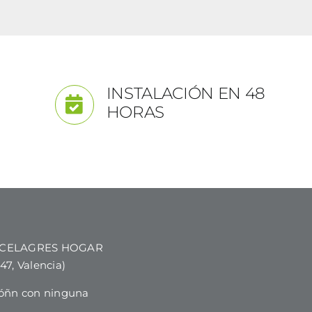
INSTALACIÓN EN 48
HORAS
 PORCELAGRES HOGAR
7, Valencia)
óñn con ninguna