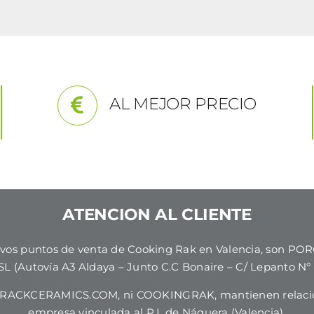
AL MEJOR PRECIO
ATENCION AL CLIENTE
usivos puntos de venta de Cooking Rak en Valencia, son
 (Autovía A3 Aldaya – Junto C.C Bonaire – C/ Lepanto Nº 4
i RACKCERAMICS.COM, ni COOKINGRAK, mantienen relaci
empresa vinculada al P.I. de Náquera (Valencia).