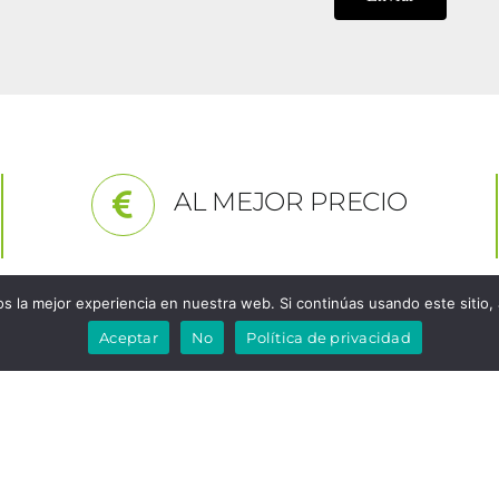
AL MEJOR PRECIO
 la mejor experiencia en nuestra web. Si continúas usando este sitio,
Aceptar
No
Política de privacidad
ATENCION AL CLIENTE
usivos puntos de venta de Cooking Rak en Valencia, son
 (Autovía A3 Aldaya – Junto C.C Bonaire – C/ Lepanto Nº 4