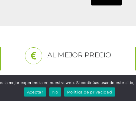
AL MEJOR PRECIO
 la mejor experiencia en nuestra web. Si continúas usando este sitio,
Aceptar
No
Política de privacidad
ATENCION AL CLIENTE
usivos puntos de venta de Cooking Rak en Valencia, son
 (Autovía A3 Aldaya – Junto C.C Bonaire – C/ Lepanto Nº 4