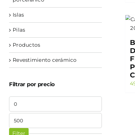
Islas
Pilas
B
Productos
D
F
Revestimiento cerámico
P
C
4
Filtrar por precio
Min
price
Max
price
Filter