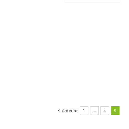
Anterior
1
…
4
5