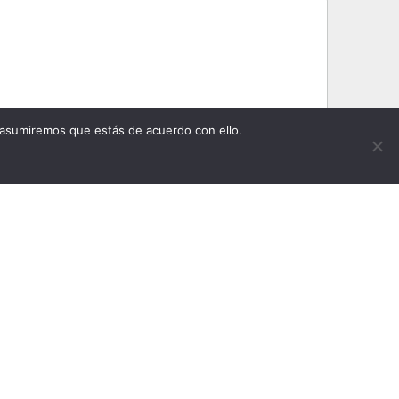
 asumiremos que estás de acuerdo con ello.
pto la
política de privacidad
?
INSTALACIÓN EN 48
HORAS