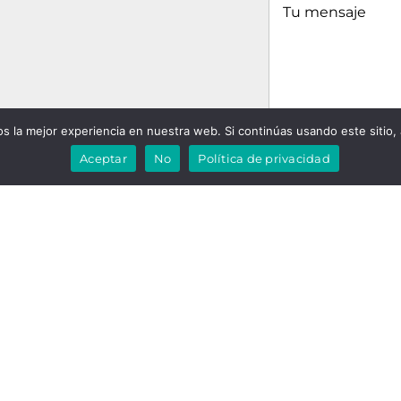
 la mejor experiencia en nuestra web. Si continúas usando este sitio,
He leido y ace
Aceptar
No
Política de privacidad
AL MEJOR PRECIO