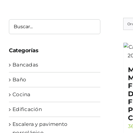
Or
Categorías
Bancadas
M
Baño
F
D
Cocina
F
P
Edificación
C
Escalera y pavimento
3
porcelánico