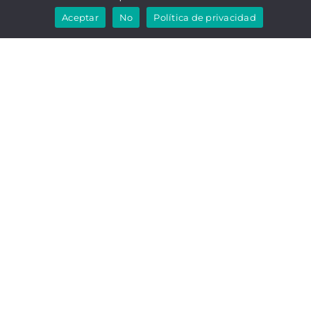
Aceptar
No
Política de privacidad
CONSIGUE TU
ENCIMERA DE
COCINA AL MEJOR
PRECIO