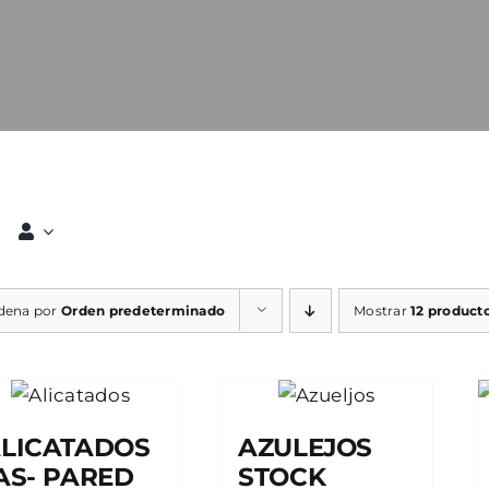
dena por
Orden predeterminado
Mostrar
12 product
LICATADOS
AZULEJOS
AS- PARED
STOCK