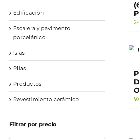
(
P
Edificación
2
Escalera y pavimento
porcelánico
Islas
Pilas
P
D
Productos
O
V
Revestimiento cerámico
Filtrar por precio