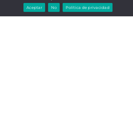
Aceptar
No
Política de privacidad
CONSIGUE TU
ENCIMERA DE
COCINA AL MEJOR
PRECIO