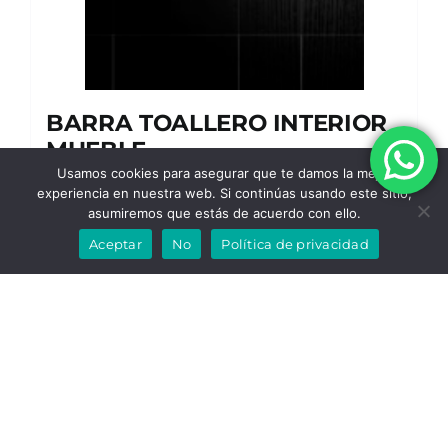
BARRA TOALLERO INTERIOR
MUEBLE
Usamos cookies para asegurar que te damos la mejor
19.90
€
experiencia en nuestra web. Si continúas usando este sitio,
asumiremos que estás de acuerdo con ello.
Aceptar
No
Política de privacidad