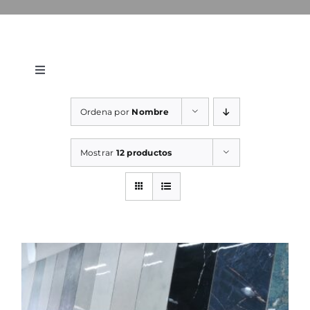
Toggle
Navigation
WooCommerce Cart
Ordena por
Nombre
WooCommerce My Account
Mostrar
12 productos